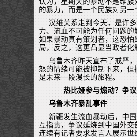
认为，星期天的暴动不是维族
的暴力，而是一个民族对另一
汉维关系走到今天，是许多
力、流血不可能为任何问题的
如果暴动真有策划者，这恐怕
局，反之，这更凸显当政者化
乌鲁木齐昨天宣布了戒严，
怒的情绪可能被抑制下来，但
是未来一段漫长的旅程。
热比娅参与煽动？争议
乌鲁木齐暴乱事件
新疆发生流血暴动后，中国
互指责，争议延烧到中国外交
连续有记者要求发言人展示世