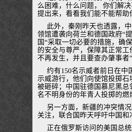
么困难，什么问题， 你们解决
提出来，看看我们能不能帮助
此外，秦刚昨天也透露，中
领馆遭袭向荷兰和德国政府“提
国“采取一切必要的措施，确
的安全与尊严，保障其正常工
不再发生，并且要查办肇事者
约有150名示威者前日在
示威游行，他们向使馆投掷石
被砸碎；中国驻德国慕尼黑总
名不明身份的年青人投掷的燃
另一方面，新疆的冲突情况
关注，联合国昨天呼吁中国和
正在俄罗斯访问的美国总统