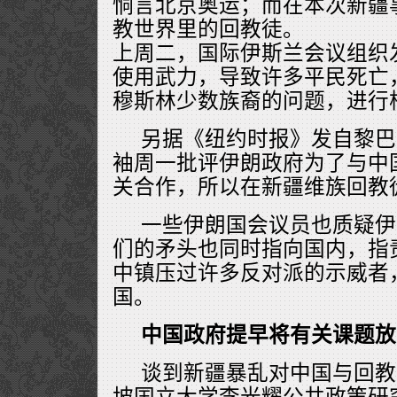
恫言北京奥运；而在本次新疆
教世界里的回教徒。
上周二，国际伊斯兰会议组织
使用武力，导致许多平民死亡
穆斯林少数族裔的问题，进行
另据《纽约时报》发自黎巴
袖周一批评伊朗政府为了与中
关合作，所以在新疆维族回教
一些伊朗国会议员也质疑伊
们的矛头也同时指向国内，指
中镇压过许多反对派的示威者
国。
中国政府提早将有关课题放
谈到新疆暴乱对中国与回教
坡国立大学李光耀公共政策研