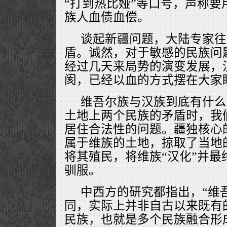
“打到热比娅”等口号，声称要
族人血债血偿。
谈起新疆问题，大陆专家往
盾。诚然，对于敏感的民族问
经过几天来局势的演变发展，
阂，已经以血的方式摆在大家
维吾尔族与汉族到底有什么
土地上两个民族的矛盾时，我
居住合法性的问题。疆独核心
属于维族的土地，掠取了当地
将其殖民，将维族“汉化”并最
驯服。
中西方的研究都指出，“维
同，实际上并非自古以来既有
民族，也就是多个民族融合形成