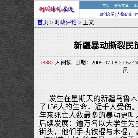
首页
|
全部文章
|
谈
原创文学
|
人物/历史
|
首页
>
时政评论
> 正文
新疆暴动撕裂民
18883
人阅读 日期：2009-07-08 21:
员
发生在星期天的新疆乌鲁木
了156人的生命，近千人受伤
年来死亡人数最多的暴动更叫
后续发展：逾万名以大学生为
街头，他们手执铁棍与木棍，高