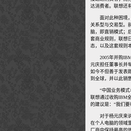
达消费者。联想还
面对此种困境
关系型与交易型。
脑，即直销模式；
套商业规则，联想
态，以及这套规则
2005年并购
元庆担任董事长并举
如今不但善于发表
到全球，并以此销售
“中国业务模
联想通过收购IBM
的建议是：“我们
对于杨元庆来说
在个人电脑的领域
厂商中保持最高的