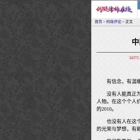
首页
>
时政评论
> 正文
中
34373
有信念，有温
没有人能真正
人物。在这个个人
的2010。
也没有人在这
的光荣与梦想，有