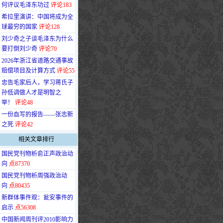
何评议毛泽东功过
评论183
·
希拉里演讲：中国将成为全
球最穷的国家
评论128
·
刘少奇之子谈毛泽东为什么
要打倒刘少奇
评论70
·
2026年浙江省道路交通事故
赔偿项目及计算方式
评论55
·
忠告毛家后人，学习蒋氏子
孙低调做人才是明智之
举！
评论48
·
一份血写的报告——张志新
之死
评论42
相关文章排行
·
国民党刊物析俞正声政治动
向
点87370
·
国民党刊物析周强政治动
向
点80435
·
新群体事件观：瓮安事件的
启示
点56308
·
中国新闻周刊评2010影响力