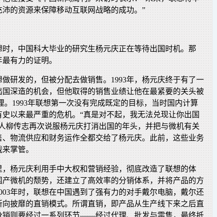
充沛的资源来保障移动互联网战略的成功。”
联想时，中国科大毕业的研究生杨元庆正在等待出国时机。那
年最有力的证明。
做研发的，但被分配去做销售。1993年，杨元庆终于有了一
出国深造的机会，但他取得的销售业绩让他在最紧要的关头被
理。1993年联想第一次没有完成既定的目标，当时国内计算
有史以来最严重的危机。“真是对不起，我无法兑现让你出国
始人柳传志再次说服杨元庆打消出国的年头，并把与微机有关
售、物流供应和财务运作全都交给了杨元庆。此前，这些业务
裁来掌管。
里，杨元庆利用手中大权和营销经验，彻底改造了联想的体
国产微机的颓势，还建立了高效率的分销体系，并将产品的方
003年时，联想在中国遇到了强有力的对手戴尔电脑，戴尔还
所向披靡的直销模式。所谓直销，即产品从生产线下来之后直
分销则要经过一系列环节——经过代理、批发与零售，最终抵