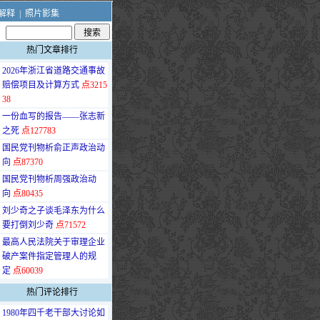
解释
|
照片影集
热门文章排行
·
2026年浙江省道路交通事故
赔偿项目及计算方式
点3215
38
·
一份血写的报告——张志新
之死
点127783
·
国民党刊物析俞正声政治动
向
点87370
·
国民党刊物析周强政治动
向
点80435
·
刘少奇之子谈毛泽东为什么
要打倒刘少奇
点71572
·
最高人民法院关于审理企业
破产案件指定管理人的规
定
点60039
热门评论排行
·
1980年四千老干部大讨论如