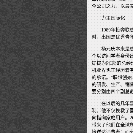
全公司之力，以最
力主国际化
1989年投奔
时，出国是优秀青
杨元庆本来是想
个以访问学者身份
提拔为PC部的总经
机业界也正经历着
的承诺。”联想创
的研发、生产、销
要分别由四个副总
在以后的几年
制。他不仅挽救了
向指向家庭用户。2
带来了他们在全球
接送达消费者；而