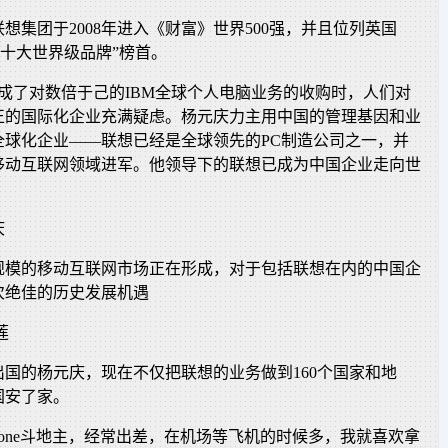
想集团于2008年进入《财富》世界500强，并且位列英国
国十大世界级品牌”榜首。
成了对数倍于己的IBM全球个人电脑业务的收购时，人们对
正的国际化企业充满疑虑。杨元庆力主用中国的管理基因和业
全球化企业——联想已经是全球领先的PC制造公司之一，并
移动互联网领域进军。他领导下的联想已成为中国企业走向世
庆
规模的移动互联网市场正在形成，对于包括联想在内的中国企
次绝佳的历史发展机遇
莲
出国的杨元庆，现在不仅把联想的业务做到160个国家和地
国安了家。
hone斗地主，经常出差，在机场等飞机的时候多，我就喜欢拿