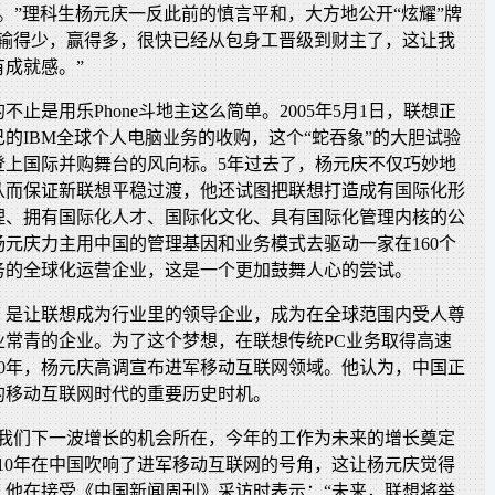
几圈。”理科生杨元庆一反此前的慎言平和，大方地公开“炫耀”牌
近输得少，赢得多，很快已经从包身工晋级到财主了，这让我
成就感。”
不止是用乐Phone斗地主这么简单。2005年5月1日，联想正
的IBM全球个人电脑业务的收购，这个“蛇吞象”的大胆试验
登上国际并购舞台的风向标。5年过去了，杨元庆不仅巧妙地
从而保证新联想平稳过渡，他还试图把联想打造成有国际化形
理、拥有国际化人才、国际化文化、具有国际化管理内核的公
元庆力主用中国的管理基因和业务模式去驱动一家在160个
务的全球化运营企业，这是一个更加鼓舞人心的尝试。
，是让联想成为行业里的领导企业，成为在全球范围内受人尊
业常青的企业。为了这个梦想，在联想传统PC业务取得高速
10年，杨元庆高调宣布进军移动互联网领域。他认为，中国正
的移动互联网时代的重要历史时机。
是我们下一波增长的机会所在，今年的工作为未来的增长奠定
010年在中国吹响了进军移动互联网的号角，这让杨元庆觉得
，他在接受《中国新闻周刊》采访时表示：“未来，联想将举