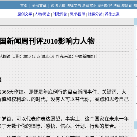
首页
|
全部文章
|
谈法论道
法律文书
法律常识
案例指导
法律法规
司法
原创文学
|
人物/历史
|
时政评论
|
两岸/国际
|
财经分述
|
养生之道
国新闻周刊评2010影响力人物
人阅读 日期：2010-12-28 18:35:56 作者/来源：中国新闻周刊
暖
为365天作结。即便是年底例行的盘点新闻事件、关键词、大
价值和权利彰显的时代，没有人可以替代你，圈点和思考自己
个岁首，可以代表你表达愿望，事实上，这个国家在未来一年
赖于无数个你的憧憬、感悟、信心、计划、行动的集合。