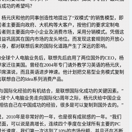
有成功的希望吗？
，杨元庆和他的同事创造性地提出了“双模式”的销售模型，即
前者主要面向政府、大机构等大客户，按他们的要求定制电
后者则主要面向中小企业及消费市场，采用分销模式。凭借这
日益巩固其在国内市场的龙头地位。而发现这套规则的开放心
本身，都对联想后来的国际化道路产生了深远的影响。
IBM全球个人电脑业务后，联想先后启用了两位国外的CEO，杨
家迁往美国。曾经在2004年专门请外教学习英语的杨元庆，
即席演说，而且英语进步神速。他计划把交易型业务模式复制
联想自己的Idea系列消费产品。
式与国际化经验的有机结合，是联想国际化成功的关键因素。”
全球个人电脑业务走向国际化5周年之际，杨元庆给中国企业
要相信自己在中国成功的经验，很多是可以复制到国外去的。”
，2010年是非常好的一年，也是很有成就感的一年。“我们
里面，可以说是高增长，连续四个季度在全球所有主要的PC
增长速度，我们第一次达到了10%的市场份额，并且还在不断