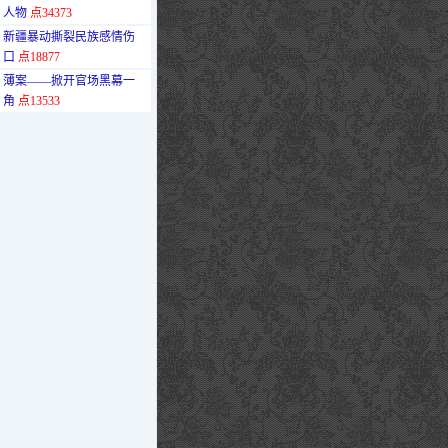
人物
点34373
·
新疆暴动撕裂民族感情伤
口
点18877
·
薄案——掀开官场黑幕一
角
点13533