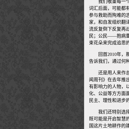
我们敬重每一
词汇后面，可能都
参与救助而殉难的
家，和自发组织翻
流反复倒下反复再
民；公民——抱病
束花朵来完成追思
回首2010年
告诉我们，通过何
还是用人来作
闻周刊》在去年推
有影响力的人物，以
化、公益等方方面
民主、理性和进步
我们还特别选
既可能是开启智慧
国这片土地耕作的