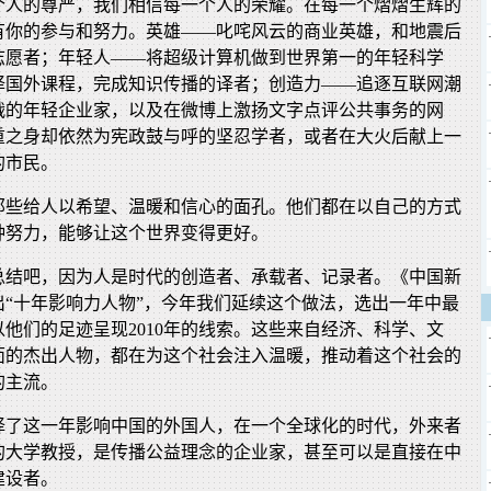
个人的尊严，我们相信每一个人的荣耀。在每一个熠熠生辉的
有你的参与和努力。英雄——叱咤风云的商业英雄，和地震后
志愿者；年轻人——将超级计算机做到世界第一的年轻科学
译国外课程，完成知识传播的译者；创造力——追逐互联网潮
战的年轻企业家，以及在微博上激扬文字点评公共事务的网
重之身却依然为宪政鼓与呼的坚忍学者，或者在大火后献上一
的市民。
，那些给人以希望、温暖和信心的面孔。他们都在以自己的方式
种努力，能够让这个世界变得更好。
总结吧，因为人是时代的创造者、承载者、记录者。《中国新
出“十年影响力人物”，今年我们延续这个做法，选出一年中最
他们的足迹呈现2010年的线索。这些来自经济、科学、文
面的杰出人物，都在为这个社会注入温暖，推动着这个社会的
的主流。
择了这一年影响中国的外国人，在一个全球化的时代，外来者
的大学教授，是传播公益理念的企业家，甚至可以是直接在中
建设者。