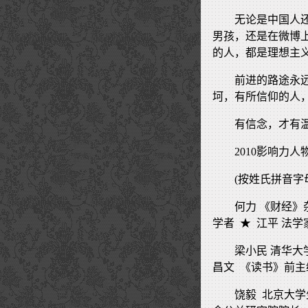
无论是中国人
男孩，还是在微博
的人，都是理想主
前进的路途永
坷，有所信仰的人
有信念，才有
2010影响力
(按姓氏拼音字
何力 《财经》
学者 ★ 江平 法学
梁小民 清华大
昌文 《读书》前
饶毅 北京大学