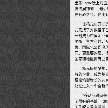
出乐Phone玩上
技进展神速：“最
在开心之余，也小有
让杨元庆开心的
式完成了对数倍于己
一时成为中国企业
平衡了各方利益，
象、国际化公司治
司。更重要的是，杨
国家和地区拥有业
杨元庆的梦想
敬的企业，成为基
稳定均衡增长的20
处在进入一个全新
“移动互联网
了很好的基础。”2
工作起来很有激情