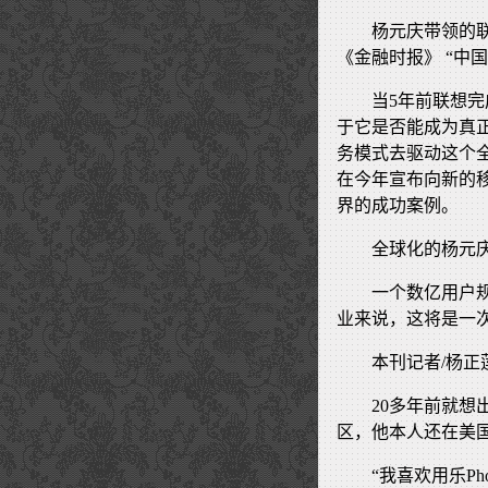
杨元庆带领的联
《金融时报》 “中
当5年前联想完
于它是否能成为真
务模式去驱动这个
在今年宣布向新的
界的成功案例。
全球化的杨元
一个数亿用户
业来说，这将是一
本刊记者/杨正
20多年前就想
区，他本人还在美
“我喜欢用乐P