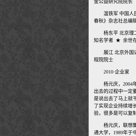
金公益研究院院长
温铁军 中国人
春秋》杂志社总编
杨东平 北京理
知名学者 ★ 余世
展江 北京外国
程院院士
2010·企业家
杨元庆，200
出去的过程中一定
是说出去了马上就
了实现企业持续增
验，很多是可以复
杨元庆，联想集
通大学，1989年