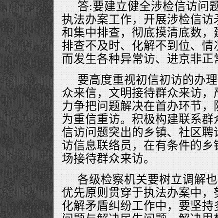
答:要建立健全涉检信访问
执法办案工作，开展涉检信访
和集中排查，彻底摸清底数，
排查不及时、化解不到位、情
而发生各种异常访、进京非正
要高度重视初信初访的办理
众来信，文明接待群众来访，
力争把问题解决在首办环节，
为重信重访。积极构建联系群
信访问题突出的乡镇、社区聘
访信息联络员，在有条件的乡
场接待群众来访。
各级检察机关要树立调解也
优先原则贯穿于执法办案中，
化解矛盾纠纷工作中，要坚持