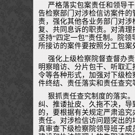
严格落实包案责任和领导干
告检察部门对涉检信访案件的
责，强化其他各业务部门对涉
复、共同息诉的职责。对清理
坚持“四定一包”责任制。院领
所接访的案件要按照分工包案
强化上级检察院督查督办责
明察暗访、分片包干、听取汇
令等各种形式，加强对下级检
件终结、责任落实和责任查究
狠抓责任查究制度的落实。
纠、推诿扯皮、久拖不决，导
的，要根据有关规定严肃追究
责任。对涉检信访问题突出的
真审查下级检察院领导班子成